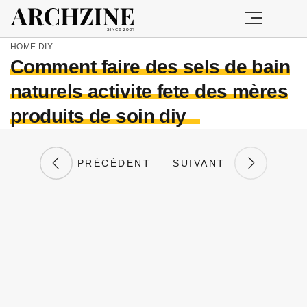
HOME
DIY
Comment faire des sels de bain
naturels activite fete des mères
produits de soin diy
PRÉCÉDENT
SUIVANT