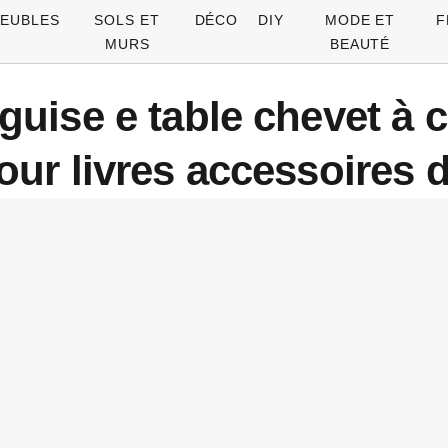
EUBLES
SOLS ET
DÉCO
DIY
MODE ET
F
MURS
BEAUTÉ
uise e table chevet à co
ur livres accessoires d