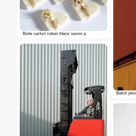
Boite carton ruban blanc savon p
Batch pex