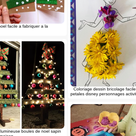
oel facile a fabriquer a la
Coloriage dessin bricolage facile 
petales disney personnages activi
 lumineuse boules de noel sapin
 maison