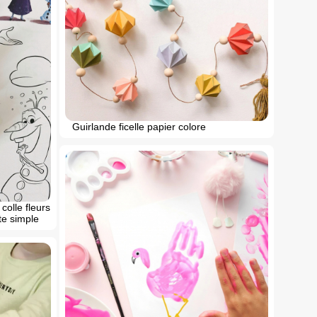
Guirlande ficelle papier colore
colle fleurs
te simple