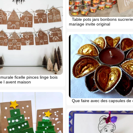
Table pots jars bonbons sucreri
mariage invite original
murale ficelle pinces linge bois
de l avent maison
Que faire avec des capsules de 