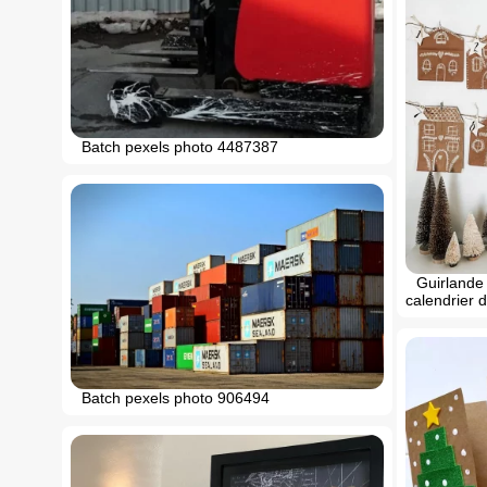
Batch pexels photo 4487387
Guirlande 
calendrier 
Batch pexels photo 906494