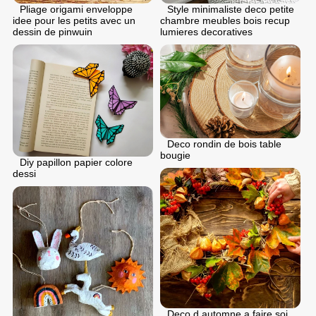
Style minimaliste deco petite
Pliage origami enveloppe
chambre meubles bois recup
idee pour les petits avec un
lumieres decoratives
dessin de pinwuin
Deco rondin de bois table
bougie
Diy papillon papier colore
dessi
Deco d automne a faire soi