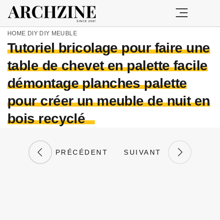
HOME
DIY
DIY MEUBLE
Tutoriel bricolage pour faire une
table de chevet en palette facile
démontage planches palette
pour créer un meuble de nuit en
bois recyclé
PRÉCÉDENT
SUIVANT