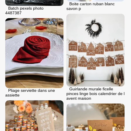
Boite carton ruban blanc
Batch pexels photo
savon p
4487387
Guirlande murale ficelle
Pliage serviette dans une
pinces linge bois calendrier de l
assiette
avent maison