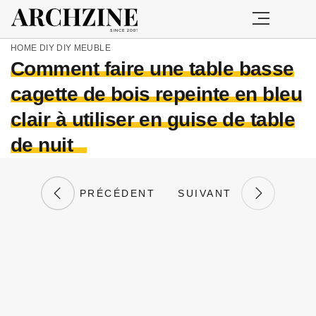
HOME
DIY
DIY MEUBLE
Comment faire une table basse
cagette de bois repeinte en bleu
clair à utiliser en guise de table
de nuit
PRÉCÉDENT
SUIVANT