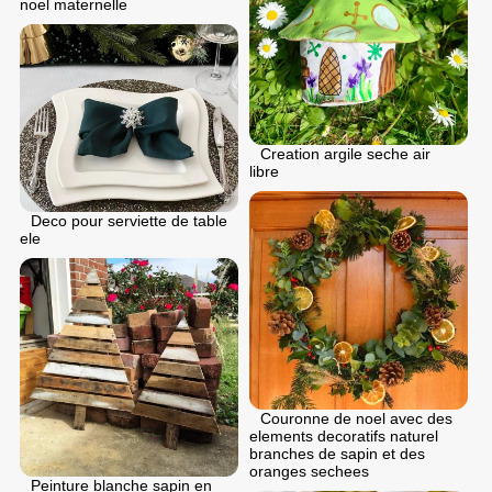
noel maternelle
Creation argile seche air
libre
Deco pour serviette de table
ele
Couronne de noel avec des
elements decoratifs naturel
branches de sapin et des
oranges sechees
Peinture blanche sapin en