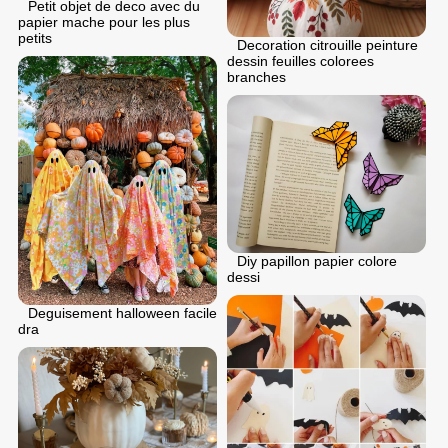
Petit objet de deco avec du
papier mache pour les plus
petits
Decoration citrouille peinture
dessin feuilles colorees
branches
Diy papillon papier colore
dessi
Deguisement halloween facile
dra