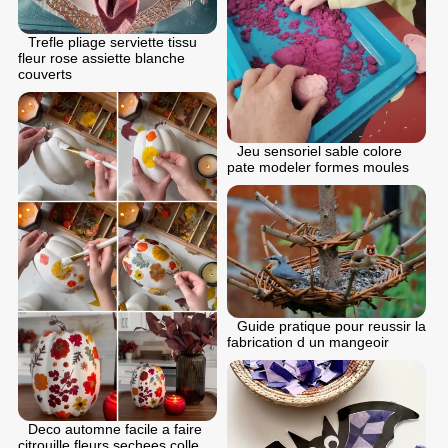
Trefle pliage serviette tissu
fleur rose assiette blanche
couverts
Jeu sensoriel sable colore
pate modeler formes moules
Guide pratique pour reussir la
fabrication d un mangeoir
Deco automne facile a faire
citrouille fleurs sechees colle