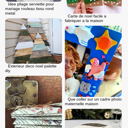
Idee pliage serviette pour
mariage rouleau tissu rond
metal
Carte de noel facile a
fabriquer a la maison
Exterieur deco noel palette
diy
Que coller sur un cadre photo
maternelle maison