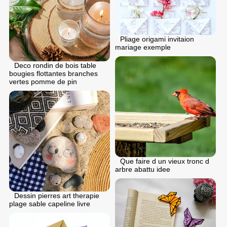
Pliage origami invitaion
mariage exemple
Deco rondin de bois table
bougies flottantes branches
vertes pomme de pin
Que faire d un vieux tronc d
arbre abattu idee
Dessin pierres art therapie
plage sable capeline livre