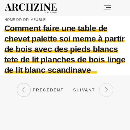
HOME
DIY
DIY MEUBLE
Comment faire une table de
chevet palette soi meme à partir
de bois avec des pieds blancs
tete de lit planches de bois linge
de lit blanc scandinave
PRÉCÉDENT
SUIVANT