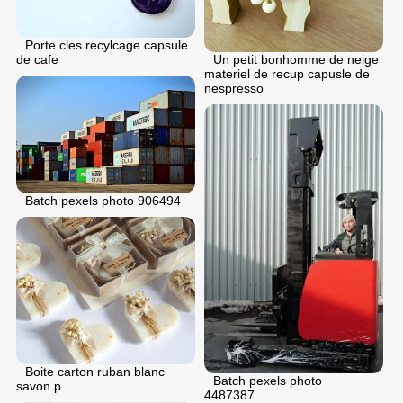
Porte cles recylcage capsule
Un petit bonhomme de neige
de cafe
materiel de recup capusle de
nespresso
Batch pexels photo 906494
Boite carton ruban blanc
Batch pexels photo
savon p
4487387