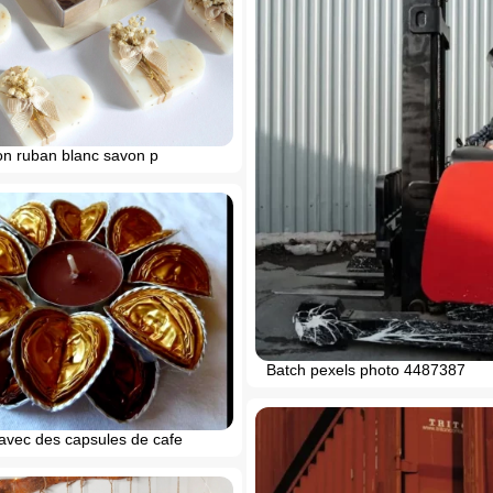
on ruban blanc savon p
Batch pexels photo 4487387
 avec des capsules de cafe