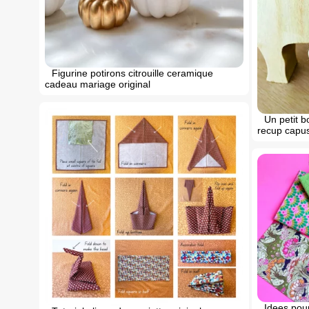
Figurine potirons citrouille ceramique
cadeau mariage original
Un petit 
recup capu
Idees pou