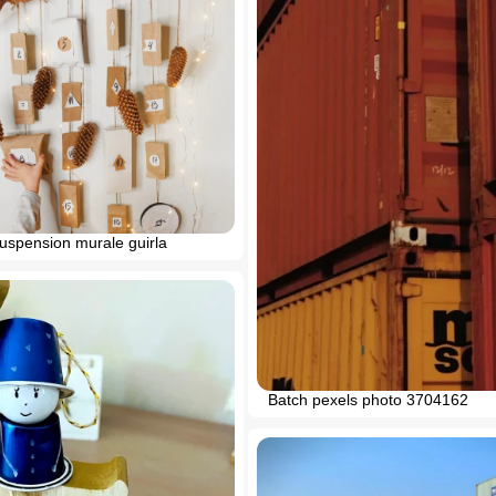
uspension murale guirla
Batch pexels photo 3704162