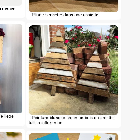
soi meme
Pliage serviette dans une assiette
e liege
Peinture blanche sapin en bois de palette
tailles differentes