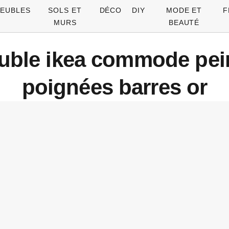
EUBLES
SOLS ET
DÉCO
DIY
MODE ET
F
MURS
BEAUTÉ
ble ikea commode pein
poignées barres or