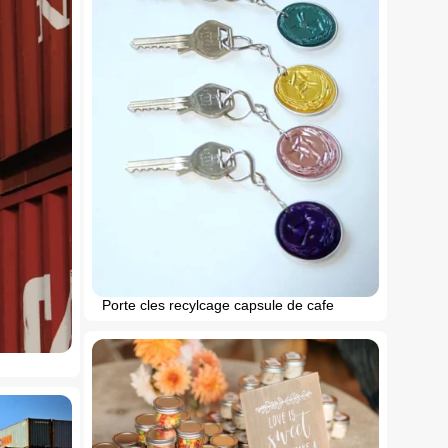
Porte cles recylcage capsule de cafe