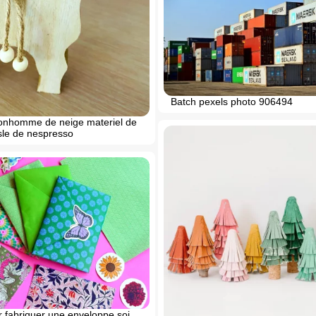
Batch pexels photo 906494
bonhomme de neige materiel de
sle de nespresso
r fabriquer une enveloppe soi