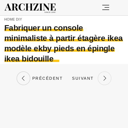
HOME
DIY
Fabriquer un console
minimaliste à partir étagère ikea
modèle ekby pieds en épingle
ikea bidouille
PRÉCÉDENT
SUIVANT