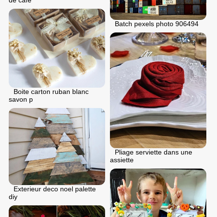
Batch pexels photo 906494
Boite carton ruban blanc
savon p
Pliage serviette dans une
assiette
Exterieur deco noel palette
diy