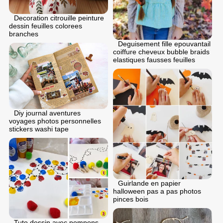
Decoration citrouille peinture
dessin feuilles colorees
branches
Deguisement fille epouvantail
coiffure cheveux bubble braids
elastiques fausses feuilles
Diy journal aventures
voyages photos personnelles
stickers washi tape
Guirlande en papier
halloween pas a pas photos
pinces bois
Tuto dessin avec pompons