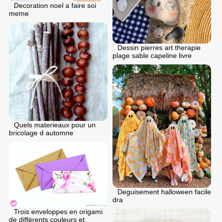
Decoration noel a faire soi
meme
Dessin pierres art therapie
plage sable capeline livre
Quels materieaux pour un
bricolage d automne
Deguisement halloween facile
dra
Trois enveloppes en origami
de différents couleurs et