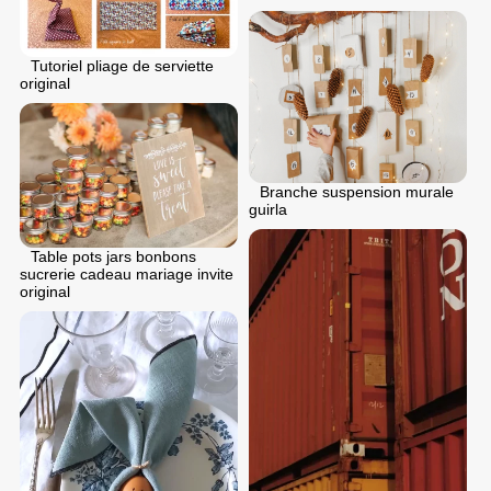
Tutoriel pliage de serviette
original
Branche suspension murale
guirla
Table pots jars bonbons
sucrerie cadeau mariage invite
original