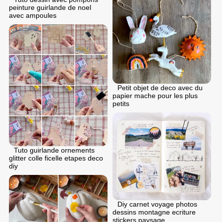
peinture guirlande de noel
avec ampoules
Petit objet de deco avec du
papier mache pour les plus
petits
Tuto guirlande ornements
glitter colle ficelle etapes deco
diy
Diy carnet voyage photos
dessins montagne ecriture
stickers paysage