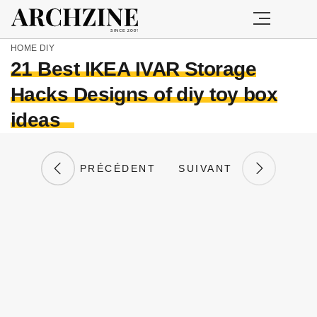
HOME
DIY
21 Best IKEA IVAR Storage
Hacks Designs of diy toy box
ideas
PRÉCÉDENT
SUIVANT