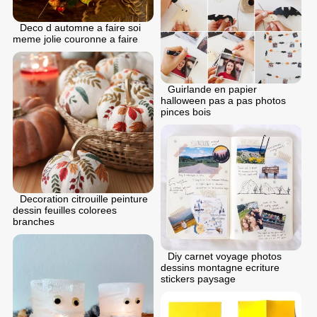
Deco d automne a faire soi
meme jolie couronne a faire
Guirlande en papier
halloween pas a pas photos
pinces bois
Decoration citrouille peinture
dessin feuilles colorees
branches
Diy carnet voyage photos
dessins montagne ecriture
stickers paysage