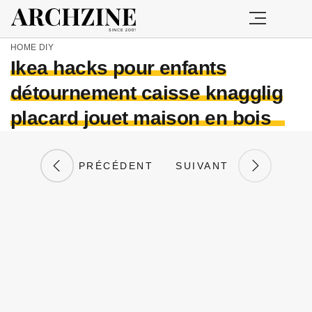
HOME
DIY
Ikea hacks pour enfants
détournement caisse knagglig
placard jouet maison en bois
PRÉCÉDENT
SUIVANT