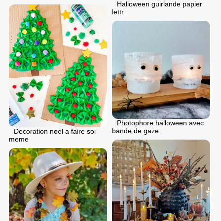
Halloween guirlande papier
lettr
Photophore halloween avec
bande de gaze
Decoration noel a faire soi
meme