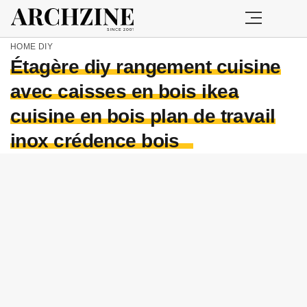
HOME
DIY
Étagère diy rangement cuisine
avec caisses en bois ikea
cuisine en bois plan de travail
inox crédence bois