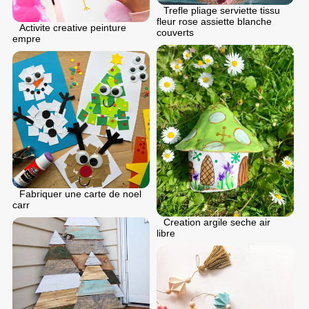
Trefle pliage serviette tissu
fleur rose assiette blanche
Activite creative peinture
couverts
empre
Fabriquer une carte de noel
carr
Creation argile seche air
libre