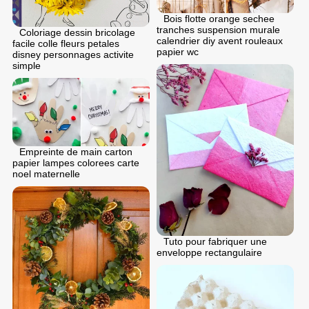
Bois flotte orange sechee
tranches suspension murale
Coloriage dessin bricolage
calendrier diy avent rouleaux
facile colle fleurs petales
papier wc
disney personnages activite
simple
Empreinte de main carton
papier lampes colorees carte
noel maternelle
Tuto pour fabriquer une
enveloppe rectangulaire