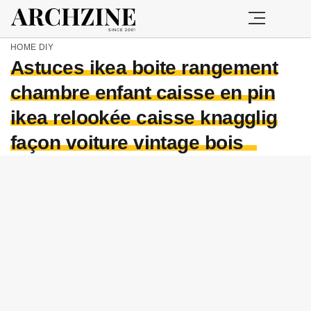
HOME
DIY
Astuces ikea boite rangement
chambre enfant caisse en pin
ikea relookée caisse knagglig
façon voiture vintage bois