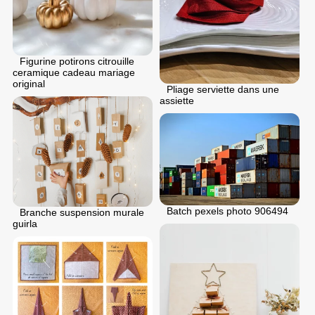
Figurine potirons citrouille
ceramique cadeau mariage
original
Pliage serviette dans une
assiette
Batch pexels photo 906494
Branche suspension murale
guirla