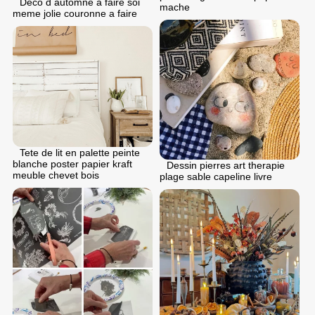
Deco d automne a faire soi
mache
meme jolie couronne a faire
Tete de lit en palette peinte
blanche poster papier kraft
Dessin pierres art therapie
meuble chevet bois
plage sable capeline livre