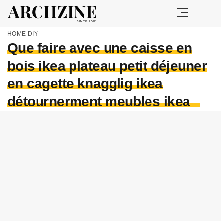
HOME
DIY
Que faire avec une caisse en
bois ikea plateau petit déjeuner
en cagette knagglig ikea
détournerment meubles ikea