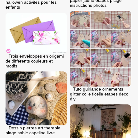
papier jaune etapes pliage
hallowen activites pour les
instructions photos
enfants
Trois enveloppes en origami
de différents couleurs et
motifs
Tuto guirlande ornements
glitter colle ficelle etapes deco
diy
Dessin pierres art therapie
plage sable capeline livre