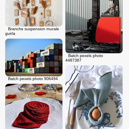
Branche suspension murale
guirla
Batch pexels photo
4487387
Batch pexels photo 906494