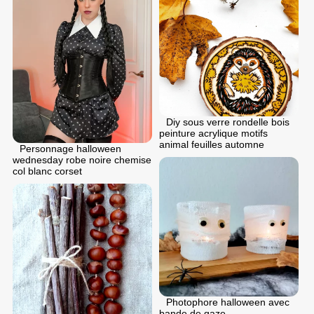
Diy sous verre rondelle bois
peinture acrylique motifs
animal feuilles automne
Personnage halloween
wednesday robe noire chemise
col blanc corset
Photophore halloween avec
bande de gaze