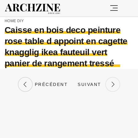
HOME
DIY
Caisse en bois deco peinture
rose table d appoint en cagette
knagglig ikea fauteuil vert
panier de rangement tressé
PRÉCÉDENT
SUIVANT