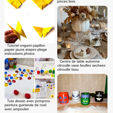
pinces bois
Tutoriel origami papillon
papier jaune etapes pliage
instructions photos
Centre de table automne
citrouille vase feuilles sechees
citrouille tissu
Tuto dessin avec pompons
peinture guirlande de noel
avec ampoules