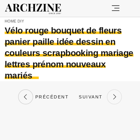
HOME
DIY
Vélo rouge bouquet de fleurs
panier paille idée dessin en
couleurs scrapbooking mariage
lettres prénom nouveaux
mariés
PRÉCÉDENT
SUIVANT