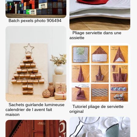
Batch pexels photo 906494
Pliage serviette dans une
assiette
Sachets guirlande lumineuse
Tutoriel pliage de serviette
calendrier de l avent fait
original
maison