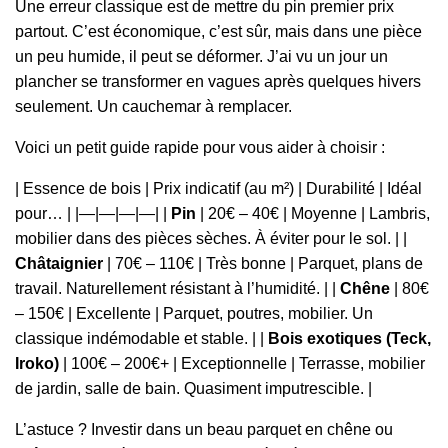
Une erreur classique est de mettre du pin premier prix
partout. C’est économique, c’est sûr, mais dans une pièce
un peu humide, il peut se déformer. J’ai vu un jour un
plancher se transformer en vagues après quelques hivers
seulement. Un cauchemar à remplacer.
Voici un petit guide rapide pour vous aider à choisir :
| Essence de bois | Prix indicatif (au m²) | Durabilité | Idéal
pour… | |—|—|—|—| |
Pin
| 20€ – 40€ | Moyenne | Lambris,
mobilier dans des pièces sèches. À éviter pour le sol. | |
Châtaignier
| 70€ – 110€ | Très bonne | Parquet, plans de
travail. Naturellement résistant à l’humidité. | |
Chêne
| 80€
– 150€ | Excellente | Parquet, poutres, mobilier. Un
classique indémodable et stable. | |
Bois exotiques (Teck,
Iroko)
| 100€ – 200€+ | Exceptionnelle | Terrasse, mobilier
de jardin, salle de bain. Quasiment imputrescible. |
L’astuce ? Investir dans un beau parquet en chêne ou