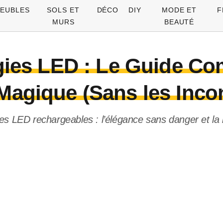
EUBLES
SOLS ET
DÉCO
DIY
MODE ET
F
MURS
BEAUTÉ
gies LED : Le Guide Co
agique (Sans les Incon
s LED rechargeables : l’élégance sans danger et la