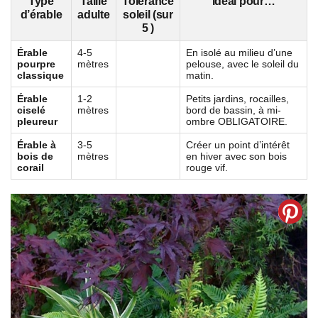
Type
Taille
Tolérance
Idéal pour…
d’érable
adulte
soleil (sur
5 )
Érable
4-5
En isolé au milieu d’une
pourpre
mètres
pelouse, avec le soleil du
classique
matin.
Érable
1-2
Petits jardins, rocailles,
ciselé
mètres
bord de bassin, à mi-
pleureur
ombre OBLIGATOIRE.
Érable à
3-5
Créer un point d’intérêt
bois de
mètres
en hiver avec son bois
corail
rouge vif.