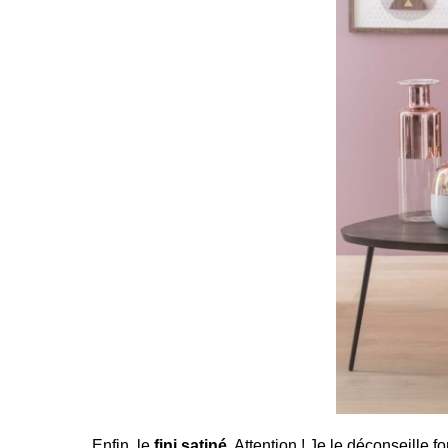
Enfin, le
fini satiné
. Attention ! Je le déconseille 