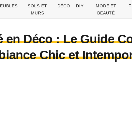
EUBLES
SOLS ET
DÉCO
DIY
MODE ET
F
MURS
BEAUTÉ
 en Déco : Le Guide C
iance Chic et Intempor