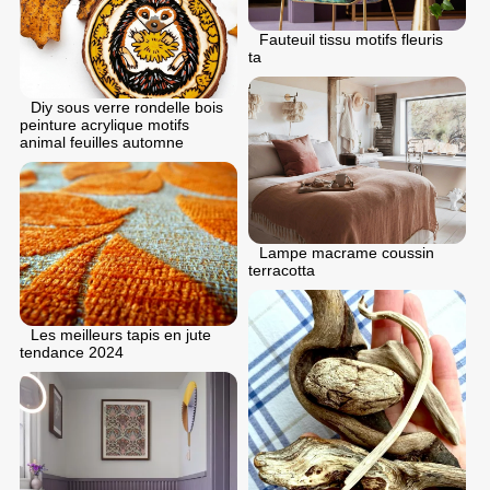
Fauteuil tissu motifs fleuris
ta
Diy sous verre rondelle bois
peinture acrylique motifs
animal feuilles automne
Lampe macrame coussin
terracotta
Les meilleurs tapis en jute
tendance 2024