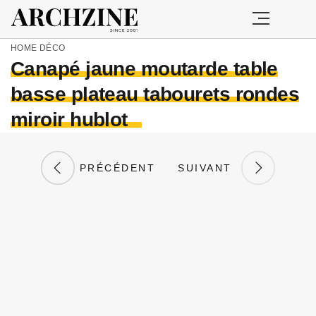
HOME
DÉCO
Canapé jaune moutarde table
basse plateau tabourets rondes
miroir hublot
PRÉCÉDENT
SUIVANT