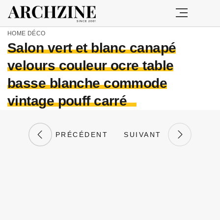
HOME
DÉCO
Salon vert et blanc canapé
velours couleur ocre table
basse blanche commode
vintage pouff carré
PRÉCÉDENT
SUIVANT