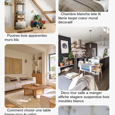
Chambre blanche tete lit
literie taupe coeur mural
decoratif
Poutres bois apparentes
murs bla
Deco mur salle a manger
affiche etagere suspendue bois
meubles blancs
Comment choisir une table
basse pour le salon