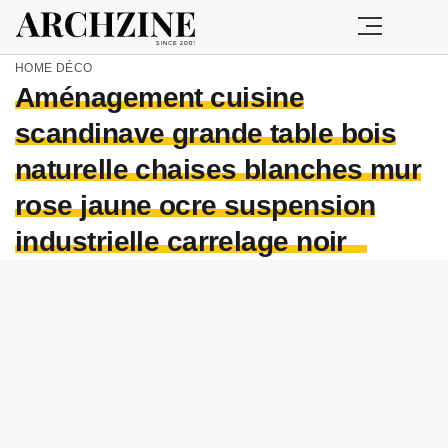
HOME
DÉCO
Aménagement cuisine
scandinave grande table bois
naturelle chaises blanches mur
rose jaune ocre suspension
industrielle carrelage noir